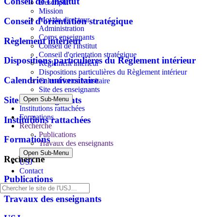
Conseil de l'institut
Descriptif
Mission
Mot du directeur
Conseil d'orientation stratégique
Administration
Corps enseignants
Règlement intérieur
Conseil de l'institut
Conseil d'orientation stratégique
Dispositions particulières du Règlement intérieur
Règlement intérieur
Dispositions particulières du Règlement intérieur
Calendrier universitaire
Calendrier universitaire
Site des enseignants
Site des enseignants
Open Sub-Menu
Institutions rattachées
Formations
Institutions rattachées
Recherche
Publications
Formations
Travaux des enseignants
Open Sub-Menu
Recherche
USJ
Contact
Publications
Travaux des enseignants