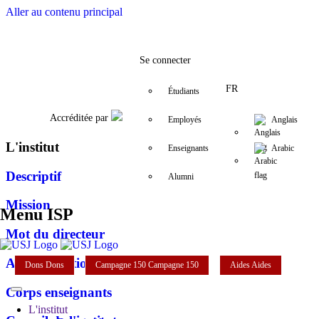
Aller au contenu principal
Facebook
Twitter
Instagram
LinkedIn
YouTube
+961 (1) 421 443
isp@usj.edu.l
Se connecter
FR
Étudiants
Accréditée par
Employés
Anglais
L'institut
Enseignants
Arabic
Descriptif
Alumni
Mission
Menu ISP
Mot du directeur
Administration
Dons
Dons
Campagne 150
Campagne 150
Aides
Aides
Corps enseignants
L'institut