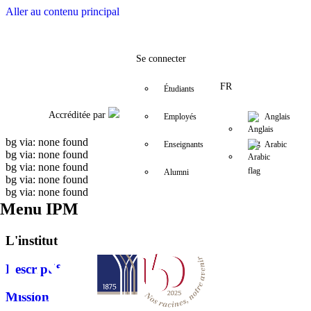
Aller au contenu principal
Facebook
Twitter
Instagram
LinkedIn
YouTube
+961 (1) 421 617
fm.ipm@usj.e
Se connecter
FR
Étudiants
Accréditée par
Employés
Anglais
bg via: none found
Enseignants
Arabic
bg via: none found
bg via: none found
Alumni
bg via: none found
bg via: none found
Menu IPM
L'institut
Descriptif
Mission