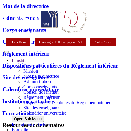
Mot de la directrice
Administration
Corps enseignants
Conseil de l'institut
Dons
Dons
Campagne 150
Campagne 150
Aides
Aides
Règlement intérieur
L'institut
Dispositions particulières du Règlement intérieur
Descriptif
Mission
Mot de la directrice
Site des enseignants
Administration
Corps enseignants
Calendrier universitaire
Conseil de l'institut
Règlement intérieur
Institutions rattachées
Dispositions particulières du Règlement intérieur
Site des enseignants
Formations
Calendrier universitaire
Open Sub-Menu
Institutions rattachées
Ressources documentaires
Formations