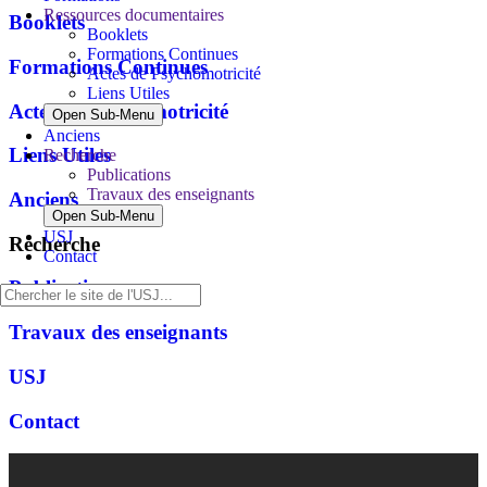
Ressources documentaires
Booklets
Booklets
Formations Continues
Formations Continues
Actes de Psychomotricité
Liens Utiles
Actes de Psychomotricité
Open Sub-Menu
Anciens
Liens Utiles
Recherche
Publications
Travaux des enseignants
Anciens
Open Sub-Menu
USJ
Recherche
Contact
Publications
Travaux des enseignants
USJ
Contact