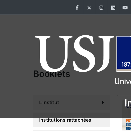
Aller au contenu principal
Facebook
Twitter
Instagram
Linke
Menu IPM
Booklets
L'institut
Institutions rattachées