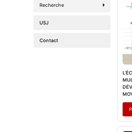
Recherche
USJ
Contact
L’É
MUL
DÉV
MOY
P