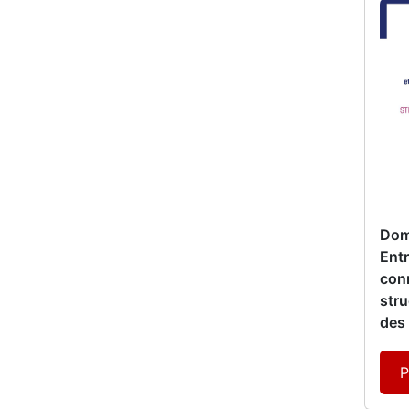
Dom
Entr
conn
str
des
P