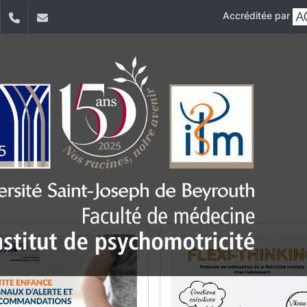
Accréditée par
dIn
YouTube
+961 (1) 421 617
fm.ipm@usj.edu.lb