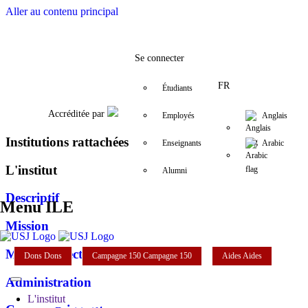
Aller au contenu principal
Facebook
Twitter
Instagram
LinkedIn
YouTube
+961 (1) 421 548
ile@usj.edu.l
Se connecter
FR
Étudiants
Accréditée par
Employés
Anglais
Institutions rattachées
Enseignants
Arabic
L'institut
Alumni
Descriptif
Menu ILE
Mission
Mot du directeur
Dons
Dons
Campagne 150
Campagne 150
Aides
Aides
Administration
L'institut