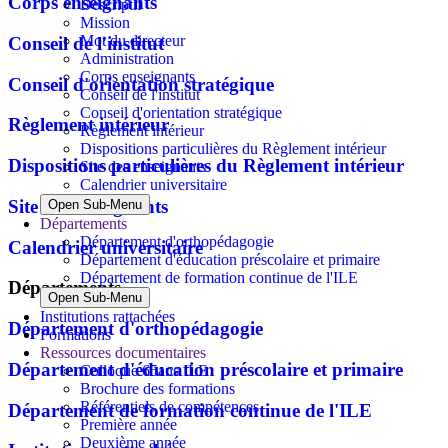
Corps enseignants
Descriptif
Mission
Mot du directeur
Conseil de l'institut
Administration
Corps enseignants
Conseil d'orientation stratégique
Conseil de l'institut
Conseil d'orientation stratégique
Règlement intérieur
Règlement intérieur
Dispositions particulières du Règlement intérieur
Dispositions particulières du Règlement intérieur
Site des enseignants
Calendrier universitaire
Site des enseignants
Open Sub-Menu
Départements
Département d'orthopédagogie
Calendrier universitaire
Département d'éducation préscolaire et primaire
Département de formation continue de l'ILE
Départements
Open Sub-Menu
Institutions rattachées
Département d'orthopédagogie
Formations
Ressources documentaires
Département d'éducation préscolaire et primaire
Colloque 65ans ILE
Brochure des formations
Référentiels de compétences
Département de formation continue de l'ILE
Première année
Deuxième année