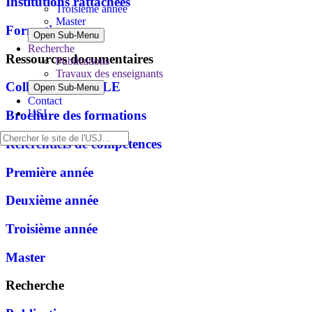
Institutions rattachées
Troisième année
Master
Formations
Open Sub-Menu
Recherche
Ressources documentaires
Publications
Travaux des enseignants
Colloque 65ans ILE
Open Sub-Menu
Contact
USJ
Brochure des formations
Référentiels de compétences
Première année
Deuxième année
Troisième année
Master
Recherche