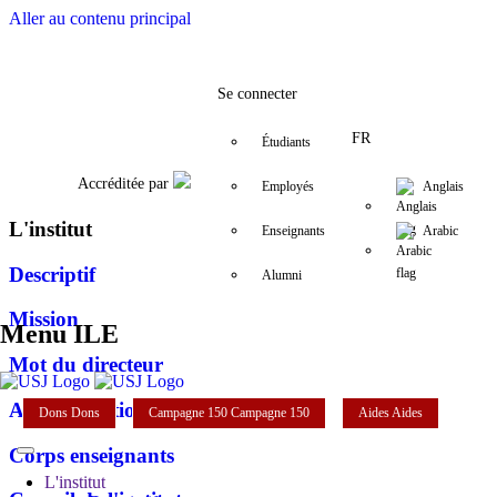
Aller au contenu principal
Facebook
Twitter
Instagram
LinkedIn
YouTube
+961 (1) 421 548
ile@usj.edu.l
Se connecter
FR
Étudiants
Accréditée par
Employés
Anglais
L'institut
Enseignants
Arabic
Descriptif
Alumni
Mission
Menu ILE
Mot du directeur
Administration
Dons
Dons
Campagne 150
Campagne 150
Aides
Aides
Corps enseignants
L'institut