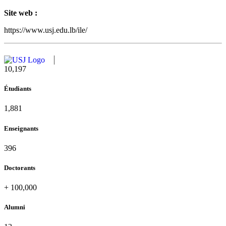
Site web :
https://www.usj.edu.lb/ile/
10,815
Étudiants
1,995
Enseignants
420
Doctorants
+
100,000
Alumni