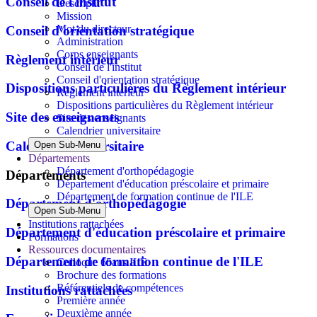
Conseil de l'institut
Descriptif
Mission
Mot du directeur
Conseil d'orientation stratégique
Administration
Corps enseignants
Règlement intérieur
Conseil de l'institut
Conseil d'orientation stratégique
Dispositions particulières du Règlement intérieur
Règlement intérieur
Dispositions particulières du Règlement intérieur
Site des enseignants
Site des enseignants
Calendrier universitaire
Calendrier universitaire
Open Sub-Menu
Départements
Département d'orthopédagogie
Départements
Département d'éducation préscolaire et primaire
Département de formation continue de l'ILE
Département d'orthopédagogie
Open Sub-Menu
Institutions rattachées
Département d'éducation préscolaire et primaire
Formations
Ressources documentaires
Département de formation continue de l'ILE
Colloque 65ans ILE
Brochure des formations
Référentiels de compétences
Institutions rattachées
Première année
Deuxième année