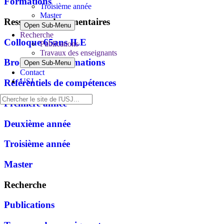
Formations
Troisième année
Master
Ressources documentaires
Open Sub-Menu
Recherche
Colloque 65ans ILE
Publications
Travaux des enseignants
Brochure des formations
Open Sub-Menu
Contact
USJ
Référentiels de compétences
Première année
Deuxième année
Troisième année
Master
Recherche
Publications