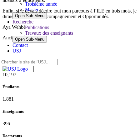
libanais d’éducateurs.
Troisième année
Master
Enfin, si je devais décrire tout mon parcours à l’ILE en trois mots, je
Open Sub-Menu
dirais Convivialité, Accompagnement et Opportunités.
Recherche
Aya Wehbé
Publications
Travaux des enseignants
Ancienne étudiante
Open Sub-Menu
Contact
USJ
10,815
Étudiants
1,995
Enseignants
420
Doctorants