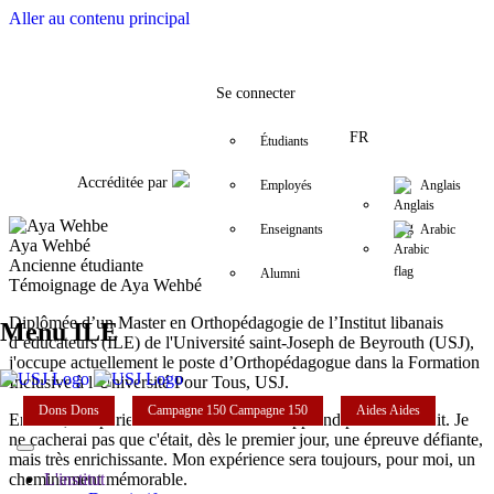
Aller au contenu principal
Facebook
Twitter
Instagram
LinkedIn
YouTube
+961 (1) 421 548
ile@usj.edu.l
Se connecter
FR
Étudiants
Accréditée par
Employés
Anglais
Enseignants
Arabic
Aya Wehbé
Ancienne étudiante
Alumni
Témoignage de Aya Wehbé
Diplômée d’un Master en Orthopédagogie de l’Institut libanais
Menu ILE
d’éducateurs (ILE) de l'Université saint-Joseph de Beyrouth (USJ),
j'occupe actuellement le poste d’Orthopédagogue dans la Formation
Inclusive à l’Université Pour Tous, USJ.
Dons
Dons
Campagne 150
Campagne 150
Aides
Aides
En effet, l’expérience universitaire ne s’apprend pas. Elle se vit. Je
ne cacherai pas que c'était, dès le premier jour, une épreuve défiante,
mais très enrichissante. Mon expérience sera toujours, pour moi, un
L'institut
cheminement mémorable.