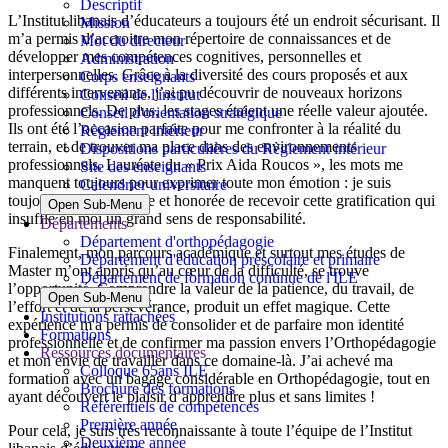
Descriptif
L’Institut libanais d’éducateurs a toujours été un endroit sécurisant. Il
Mission
m’a permis d’accroitre mon répertoire de connaissances et de
Mot du directeur
développer mes compétences cognitives, personnelles et
Administration
interpersonnelles. Grâce à la diversité des cours proposés et aux
Corps enseignants
différents intervenants, j’ai pu découvrir de nouveaux horizons
Conseil de l'institut
professionnels. De plus, les stages étaient une réelle valeur ajoutée.
Conseil d'orientation stratégique
Ils ont été l’occasion parfaite pour me confronter à la réalité du
Règlement intérieur
terrain, et de trouver ma place dans des environnements
Dispositions particulières du Règlement intérieur
professionnels. Lauréate du « Prix Aida Roucos », les mots me
Site des enseignants
manquent toujours pour exprimer toute mon émotion : je suis
Calendrier universitaire
toujours reconnaissante et honorée de recevoir cette gratification qui
Open Sub-Menu
insuffle en moi un grand sens de responsabilité.
Départements
Département d'orthopédagogie
Finalement, mon parcours académique et surtout mes études de
Département d'éducation préscolaire et primaire
Master m’ont appris qu’au cœur de la difficulté, se trouve
Département de formation continue de l'ILE
l’opportunité. Comprendre la valeur de la patience, du travail, de
Open Sub-Menu
l’effort et de la persévérance, produit un effet magique. Cette
Institutions rattachées
expérience m'a permis de consolider et de parfaire mon identité
Formations
professionnelle et de confirmer ma passion envers l’Orthopédagogie
Ressources documentaires
et mon envie de travailler dans ce domaine-là. J’ai achevé ma
Colloque 65ans ILE
formation avec un bagage considérable en Orthopédagogie, tout en
Brochure des formations
ayant découvert le plaisir d’apprendre plus et sans limites !
Référentiels de compétences
Première année
Pour cela, je suis très reconnaissante à toute l’équipe de l’Institut
Deuxième année