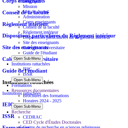
Corps enseignants
Descriptif
Mission
Mot du doyen
Conseil de la faculté
Administration
Corps enseignants
Règlement intérieur
Conseil de la faculté
Règlement intérieur
Dispositions particulières du Règlement intérieur
Dispositions particulières du Règlement intérieur
Site des enseignants
Site des enseignants
Calendrier universitaire
Guide de l'étudiant
Calendrier universitaire
Open Sub-Menu
Institutions rattachées
IEIC
Guide de l'étudiant
ISSR
Open Sub-Menu
Institutions rattachées
Formations
Ressources documentaires
Institutions rattachées
Brochures des formations
Horaires 2024 - 2025
IEIC
Open Sub-Menu
Recherche
ISSR
CEDRAC
CED Cycle d'Études Doctorales
Formations
Centre de recherche en sciences religieuses