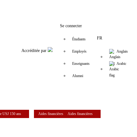
Facebook
Twitter
Instagram
LinkedIn
YouTube
+961 (1) 421 586
fsr@usj.edu.l
Se connecter
FR
Étudiants
Accréditée par
Employés
Anglais
Enseignants
Arabic
Alumni
e USJ 150 ans
Aides financières
Aides financières