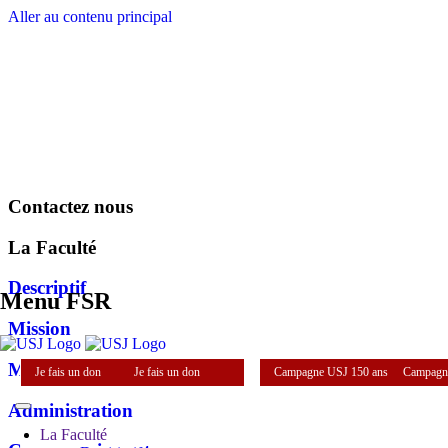
Aller au contenu principal
Contactez nous
La Faculté
Descriptif
Menu FSR
Mission
Mot du doyen
Je fais un don
Je fais un don
Campagne USJ 150 ans
Campagn
Administration
La Faculté