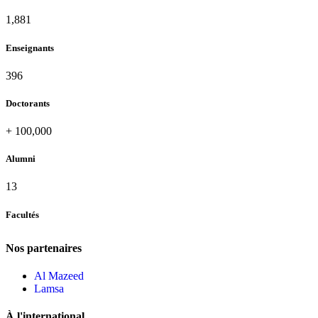
2,142
Enseignants
437
Doctorants
+
100,000
Alumni
13
Facultés
Nos partenaires
Al Mazeed
Lamsa
À l'international