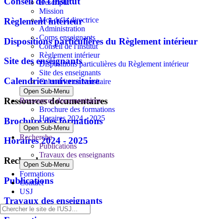
Conseil de l'institut
Descriptif
Mission
Mot de la directrice
Règlement intérieur
Administration
Corps enseignants
Dispositions particulières du Règlement intérieur
Conseil de l'institut
Règlement intérieur
Site des enseignants
Dispositions particulières du Règlement intérieur
Site des enseignants
Calendrier universitaire
Calendrier universitaire
Open Sub-Menu
Ressources documentaires
Ressources documentaires
Brochure des formations
Horaires 2024 - 2025
Brochure des formations
Open Sub-Menu
Recherche
Horaires 2024 - 2025
Publications
Travaux des enseignants
Recherche
Open Sub-Menu
Formations
Publications
Contact
USJ
Travaux des enseignants