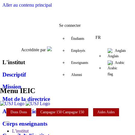
Aller au contenu principal
Facebook
Twitter
Instagram
LinkedIn
YouTube
+961 (1) 421 587
ieic@usj.edu.
Se connecter
FR
Étudiants
Accréditée par
Employés
Anglais
L'institut
Enseignants
Arabic
Descriptif
Alumni
Mission
Menu IEIC
Mot de la directrice
Administration
Dons
Dons
Campagne 150
Campagne 150
Aides
Aides
Corps enseignants
L'institut