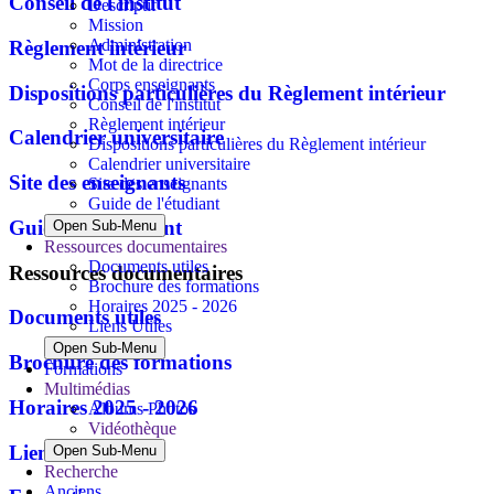
Conseil de l'institut
Descriptif
Mission
Administration
Règlement intérieur
Mot de la directrice
Corps enseignants
Dispositions particulières du Règlement intérieur
Conseil de l'institut
Règlement intérieur
Calendrier universitaire
Dispositions particulières du Règlement intérieur
Calendrier universitaire
Site des enseignants
Site des enseignants
Guide de l'étudiant
Guide de l'étudiant
Open Sub-Menu
Ressources documentaires
Documents utiles
Ressources documentaires
Brochure des formations
Horaires 2025 - 2026
Documents utiles
Liens Utiles
Open Sub-Menu
Brochure des formations
Formations
Multimédias
Horaires 2025 - 2026
Albums Photos
Vidéothèque
Liens Utiles
Open Sub-Menu
Recherche
Anciens