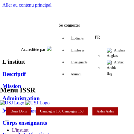
Aller au contenu principal
Facebook
Twitter
Instagram
LinkedIn
YouTube
+961 (1) 421 581
issr@usj.edu.
Se connecter
FR
Étudiants
Accréditée par
Employés
Anglais
L'institut
Enseignants
Arabic
Descriptif
Alumni
Mission
Menu ISSR
Administration
Mot de la directrice
Dons
Dons
Campagne 150
Campagne 150
Aides
Aides
Corps enseignants
L'institut