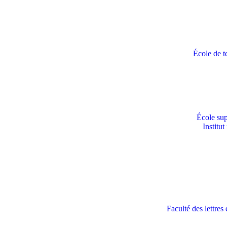
École de t
École sup
Institu
Faculté des lettre