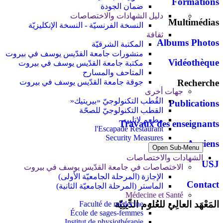
Formations
ضمان الجودة
دليل الشهادات والاختصاصات
Multimédias
النسخة الفرنسيّة - النسخة الإنكليزيّة
ثقافة
Albums Photos
المكتبة الشرقيّة
منشورات جامعة القدّيس يوسف في بيروت
Vidéothèque
مكتبة جامعة القدّيس يوسف في بيروت
المتاحف والمسارح
جوقة جامعة القدّيس يوسف في بيروت
Recherche
جهات أخرى
القُطب التكنولوجيّ «بيريتيك«
Publications
القطب التكنولوجيّ للصحّة
مطعم لاتلييه
Travaux des enseignants
l'Escapade Restaurant
Security Measures
Anciens
Open Sub-Menu
الشهادات والاختصاصات
USJ
الاختصاصات في جامعة القدّيس يوسف في بيروت
الإجازة (المرحلة الجامعيّة الأولى)
Contact
الماستر (المرحلة الجامعيّة الثانية)
Médecine et Santé
المَعْهَد العالِي للعُلوم الدِّينِيّة
Faculté de médecine
École de sages-femmes
Institut de physiothérapie