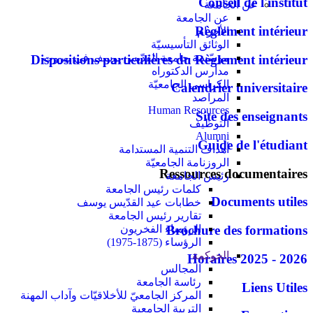
Conseil de l'institut
عن الجامعة
عن الجامعة
Règlement intérieur
الأحرام
الوثائق التأسيسيّة
مؤسّسة جامعة القدّيس يوسف في بيروت
Dispositions particulières du Règlement intérieur
مدارس الدكتوراه
الكراسي الجامعيّة
Calendrier universitaire
المراصد
Human Resources
Site des enseignants
التوظيف
Alumni
Guide de l'étudiant
أهداف التنمية المستدامة
الروزنامة الجامعيّة
Ressources documentaires
رئيس الجامعة
كلمات رئيس الجامعة
Documents utiles
خطابات عيد القدّيس يوسف
تقارير رئيس الجامعة
الرؤساء الفخريون
Brochure des formations
الرؤساء (1875-1975)
الحوكمة
Horaires 2025 - 2026
المجالس
رئاسة الجامعة
Liens Utiles
المركز الجامعيّ للأخلاقيّات وآداب المهنة
التربية الجامعية