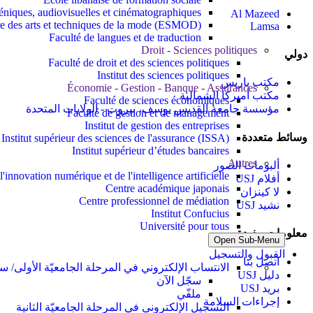
céniques, audiovisuelles et cinématographiques
Al Mazeed
re des arts et techniques de la mode (ESMOD)
Lamsa
Faculté de langues et de traduction
Droit - Sciences politiques
دولي
Faculté de droit et des sciences politiques
Institut des sciences politiques
مكتب باريس
Économie - Gestion - Banque - Assurances
مكتب أميركا الشمالية
Faculté de sciences économiques
مؤسسة جامعة القديس يوسف، بيروت - الولايات المتحدة
Faculté de gestion et de management
Institut de gestion des entreprises
وسائط متعددة
Institut supérieur des sciences de l'assurance (ISSA)
Institut supérieur d’études bancaires
Autres
ألبومات الصور
l'innovation numérique et de l'intelligence artificielle
أفلام USJ
Centre académique japonais
لا كينزان
Centre professionnel de médiation
نشيد USJ
Institut Confucius
Université pour tous
معلومات مفيدة
Open Sub-Menu
القبول والتسجيل
اتصل بنا
الانتساب الإلكتروني في المرحلة الجامعيّة الأولى/ سج
دليل USJ
سجّل الآن
بريد USJ
ملفّي
إجراءات السلامة
التسجيل الإلكتروني في المرحلة الجامعيّة الثانية