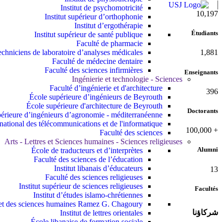
Institut de psychomotricité
11,727
Institut supérieur d’orthophonie
Institut d’ergothérapie
Étudiants
Institut supérieur de santé publique
Faculté de pharmacie
echniciens de laboratoire d’analyses médicales
2,142
Faculté de médecine dentaire
Faculté des sciences infirmières
Enseignants
Ingénierie et technologie - Sciences
Faculté d’ingénierie et d'architecture
437
École supérieure d’ingénieurs de Beyrouth
École supérieure d'architecture de Beyrouth
Doctorants
érieure d’ingénieurs d’agronomie - méditerranéenne
t national des télécommunications et de l'informatique
100,000
+
Faculté des sciences
Arts - Lettres et Sciences humaines - Sciences religieuses
Alumni
École de traducteurs et d’interprètes
Faculté des sciences de l’éducation
Institut libanais d’éducateurs
13
Faculté des sciences religieuses
Institut supérieur de sciences religieuses
Facultés
Institut d’études islamo-chrétiennes
s et des sciences humaines Ramez G. Chagoury
شركاؤنا
Institut de lettres orientales
École libanaise de formation sociale