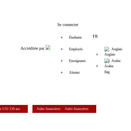
Facebook
Twitter
Instagram
LinkedIn
YouTube
+961 (1) 421 000
crea@usj.edu
Se connecter
FR
Étudiants
Accréditée par
Employés
Anglais
Enseignants
Arabic
Alumni
e USJ 150 ans
Aides financières
Aides financières