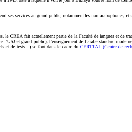
à 1945, date à laquelle il voit le jour à Bikfaya sous le nom de Centr
tend ses services au grand public, notamment les non arabophones, et c
es, le CREA fait actuellement partie de la Faculté de langues et de tra
e l’USJ et grand public), l’enseignement de l’arabe standard moderne 
els et de tests…) se font dans le cadre du
CERTTAL (Centre de recher