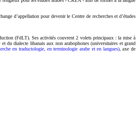
e religieux pour les études arabes - CREA - afin de former à la langue
hange d’appellation pour devenir le Centre de recherches et d’études
duction (FdLT). Ses activités couvrent 2 volets principaux : la mise à
et du dialecte libanais aux non arabophones (universitaires et grand
che en traductologie, en terminologie arabe et en langues)
, axe de