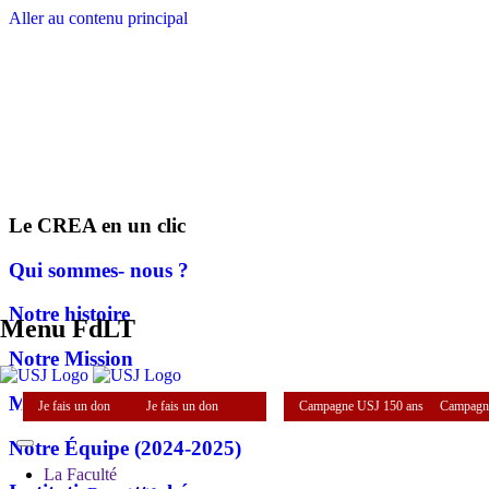
Aller au contenu principal
Le CREA en un clic
Qui sommes- nous ?
Notre histoire
Menu FdLT
Notre Mission
Mot de la Directrice
Je fais un don
Je fais un don
Campagne USJ 150 ans
Campagn
Notre Équipe (2024-2025)
La Faculté