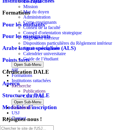
Institutions rattachées
Descriptif
Mission
Mot du doyen
Formations
Administration
Corps enseignants
Pour les étudiants
Conseil de la faculté
Conseil d'orientation strategique
Pour les enseignants
Règlement intérieur
Dispositions particulières du Règlement intérieur
Arabe langue spécialisée (ALS)
Site des enseignants
Calendrier universitaire
Guide de l’étudiant
Points forts
Open Sub-Menu
SIT
Certification DALE
Formations
Institutions rattachées
Aperçu
Recherche
Publications
Structure du DALE
CERTTAL
Open Sub-Menu
Modalités d'inscription
Newsletter
USJ
Contact
Rejoignez-nous !