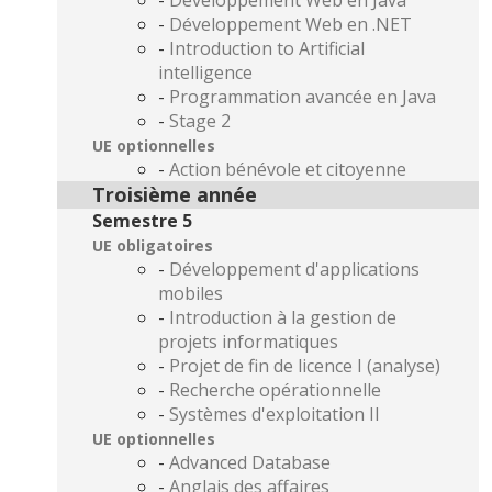
-
Développement Web en Java
-
Développement Web en .NET
-
Introduction to Artificial
intelligence
-
Programmation avancée en Java
-
Stage 2
UE optionnelles
-
Action bénévole et citoyenne
Troisième année
Semestre 5
UE obligatoires
-
Développement d'applications
mobiles
-
Introduction à la gestion de
projets informatiques
-
Projet de fin de licence I (analyse)
-
Recherche opérationnelle
-
Systèmes d'exploitation II
UE optionnelles
-
Advanced Database
-
Anglais des affaires