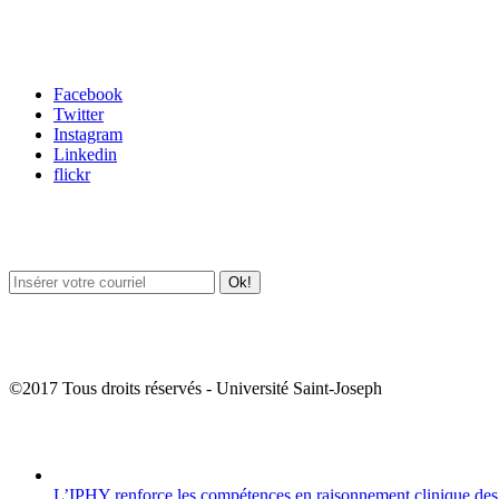
Carrefour des médias sociaux
Facebook
Twitter
Instagram
Linkedin
flickr
Newsletter / USJ Culture
Newsletter / USJ Nouvelles
©2017 Tous droits réservés - Université Saint-Joseph
Album Photos
L’IPHY renforce les compétences en raisonnement clinique des