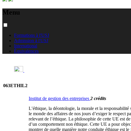
Menu
Formations à l'USJ
Admission à l'USJ
International
Équivalences
063ETHIL2
Institut de gestion des entreprises
2 crédits
L’éthique, la déontologie, la morale et la responsabilité
le monde des affaires de nos jours d’exiger le respect p
relevant de l’éthique. La philosophie de cette UE est d
d’un comportement non éthique. Cette UE a pour objectif
montrer de quelle manière notre conduite éthique est le 