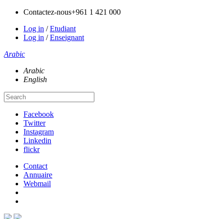
Contactez-nous
+961 1 421 000
Log in
/
Etudiant
Log in
/
Enseignant
Arabic
Arabic
English
Facebook
Twitter
Instagram
Linkedin
flickr
Contact
Annuaire
Webmail