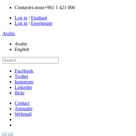
Contactez-nous
+961 1 421 000
Log in
/
Etudiant
Log in
/
Enseignant
Arabic
Arabic
English
Facebook
Twitter
Instagram
Linkedin
flickr
Contact
Annuaire
Webmail