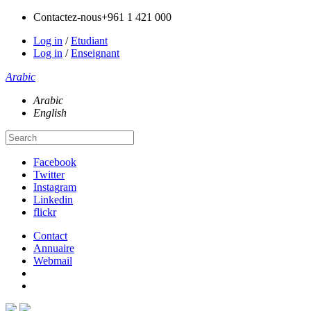
Contactez-nous
+961 1 421 000
Log in
/
Etudiant
Log in
/
Enseignant
Arabic
Arabic
English
Facebook
Twitter
Instagram
Linkedin
flickr
Contact
Annuaire
Webmail