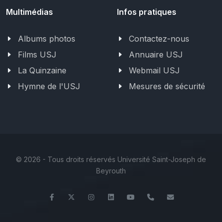
Multimédias
Infos pratiques
Albums photos
Contactez-nous
Films USJ
Annuaire USJ
La Quinzaine
Webmail USJ
Hymne de l'USJ
Mesures de sécurité
©
2026 - Tous droits réservés Université Saint-Joseph de
Beyrouth
Facebook
Twitter
Instagram
LinkedIn
YouTube
+961 (1) 421 000
flsh@usj.ed