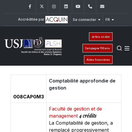
Facebook
Twitter
Instagram
LinkedIn
YouTube
+961 (1) 421 000
flsh@usj.e
Accréditée par
Se connecter
FR
Je fais un don
Campagne 150 ans
Aides financières
Comptabilité approfondie de
gestion
008CAPGM3
Faculté de gestion et de
4 crédits
management
La Comptabilité de gestion, a
remplacé progressivement