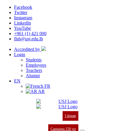
Facebook
Twitter
Instagram
LinkedIn
YouTube
+961 (1) 421 000
flsh@usj.edu.lb
Accredited by
Login
Students
Employees
Teachers
Alumni
EN
FR
AR
I donate
Campaign 150 yrs