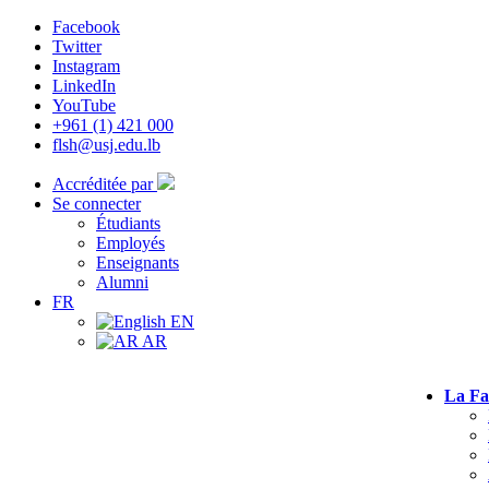
Facebook
Twitter
Instagram
LinkedIn
YouTube
+961 (1) 421 000
flsh@usj.edu.lb
Accréditée par
Se connecter
Étudiants
Employés
Enseignants
Alumni
FR
EN
AR
La Fa