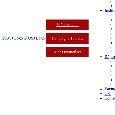
Instit
Je fais un don
Campagne 150 ans
Aides financières
Dépar
Forma
USJ
Conta