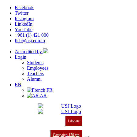
Facebook
Twitter
Instagram
LinkedIn
YouTube
+961 (1) 421 000
flsh@usj.edu.lb
Accredited by
Login
Students
Employees
Teachers
Alumni
EN
FR
AR
I donate
Campaign 150 yrs