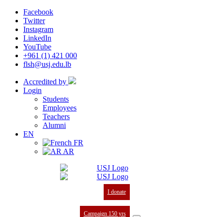
Facebook
Twitter
Instagram
LinkedIn
YouTube
+961 (1) 421 000
flsh@usj.edu.lb
Accredited by
Login
Students
Employees
Teachers
Alumni
EN
FR
AR
I donate
Campaign 150 yrs