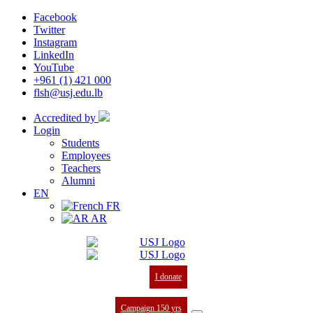
Facebook
Twitter
Instagram
LinkedIn
YouTube
+961 (1) 421 000
flsh@usj.edu.lb
Accredited by
Login
Students
Employees
Teachers
Alumni
EN
FR
AR
I donate
Campaign 150 yrs