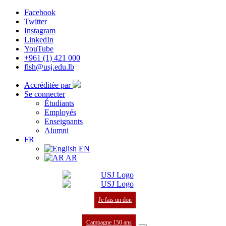
Facebook
Twitter
Instagram
LinkedIn
YouTube
+961 (1) 421 000
flsh@usj.edu.lb
Accréditée par
Se connecter
Étudiants
Employés
Enseignants
Alumni
FR
EN
AR
Je fais un don
Campagne 150 ans