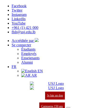
Facebook
Twitter
Instagram
LinkedIn
YouTube
+961 (1) 421 000
flsh@usj.edu.lb
Accréditée par
Se connecter
Étudiants
Employés
Enseignants
Alumni
FR
EN
AR
Je fais un don
Campagne 150 ans