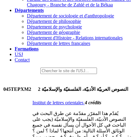
Chagoury - Branche de Zahlé et de la Békaa
Départements
Département de sociologie et d'anthropologie
Département de philosophie
Département de psychologie
Département de géographie
Département d'Histoire - Relations internationales
Département de lettres françaises
Formations
USJ
Contact
045TEPXM2
النصوص العربيّة الأدبيّة، الفلسفيّة والإسلاميّة 2
Institut de lettres orientales
4 crédits
يُقدّم هذا المقرّر مقدّمة عن طرق البحث في
النصوص الأدبيّة، الفلسفيّة والإسلاميّة (يجب على
الباحث في كل الأحوال أن يسأل نفسه في جميع
الوثائق الأسئلة التالية: من أنتجها؟ لماذا ؟ لمن ؟
متى ؟ كيف ؟ أو ؟ في أي ظروف؟ في حضور من؟