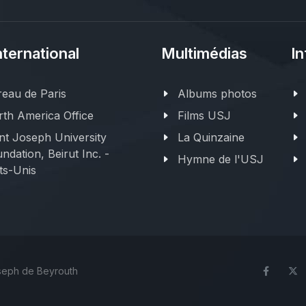
nternational
Multimédias
In
eau de Paris
Albums photos
th America Office
Films USJ
nt Joseph University
La Quinzaine
ndation, Beirut Inc. -
Hymne de l'USJ
ts-Unis
oseph de Beyrouth
Face