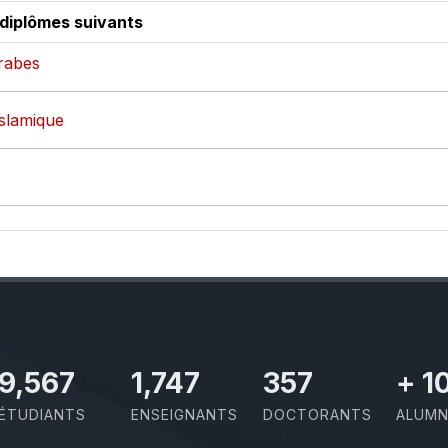
 diplômes suivants
arabes
islamique
10,493
1,917
391
+
1
ÉTUDIANTS
ENSEIGNANTS
DOCTORANTS
ALUMN