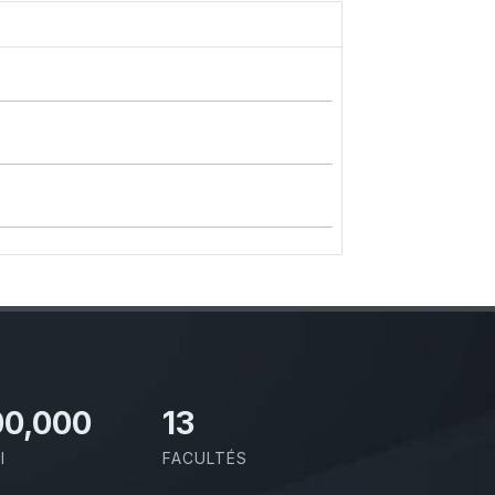
00,000
13
I
FACULTÉS