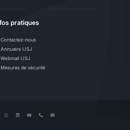
fos pratiques
Contactez-nous
Annuaire USJ
Webmail USJ
Mesures de sécurité
book
Twitter
Instagram
LinkedIn
YouTube
+961 (1) 421 000
flsh@usj.edu.lb