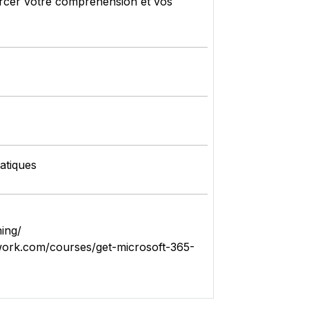
forcer votre compréhension et vos
atiques
ing/
twork.com/courses/get-microsoft-365-