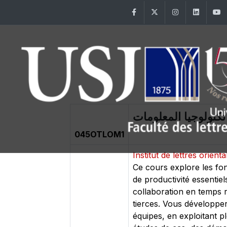
Facebook
Twitter
Instagram
Linke
تكنولوجيا المعلومات
045OTLOM1
Institut de lettres orient
Ce cours explore les fon
de productivité essenti
collaboration en temps ré
tierces. Vous développe
équipes, en exploitant p