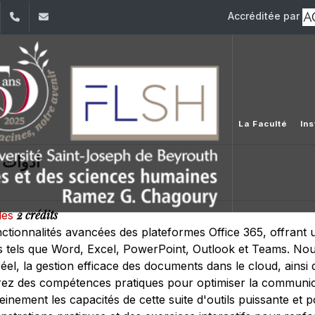
Accréditée par
dIn
YouTube
+961 (1) 421 000
flsh@usj.edu.lb
La Faculté
Ins
أدوات 
2 crédits
ales
ctionnalités avancées des plateformes Office 365, offrant 
els tels que Word, Excel, PowerPoint, Outlook et Teams. No
el, la gestion efficace des documents dans le cloud, ainsi q
rez des compétences pratiques pour optimiser la communicat
leinement les capacités de cette suite d'outils puissante e