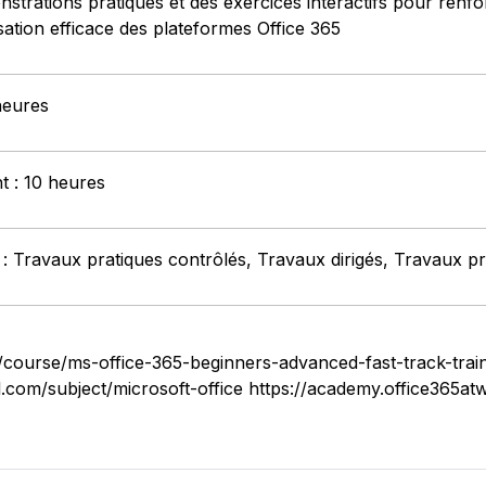
nstrations pratiques et des exercices interactifs pour ren
sation efficace des plateformes Office 365
heures
nt : 10 heures
: Travaux pratiques contrôlés, Travaux dirigés, Travaux pr
course/ms-office-365-beginners-advanced-fast-track-train
l.com/subject/microsoft-office https://academy.office365a