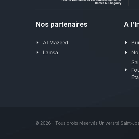
Nos partenaires
A l'I
Al Mazeed
Bur
Lamsa
Nor
Sai
Fou
Éta
©
2026 - Tous droits réservés Université Saint-J