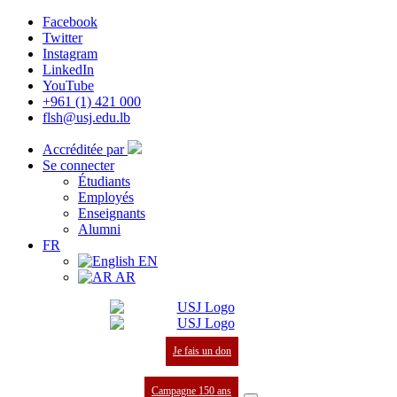
Facebook
Twitter
Instagram
LinkedIn
YouTube
+961 (1) 421 000
flsh@usj.edu.lb
Accréditée par
Se connecter
Étudiants
Employés
Enseignants
Alumni
FR
EN
AR
Je fais un don
Campagne 150 ans