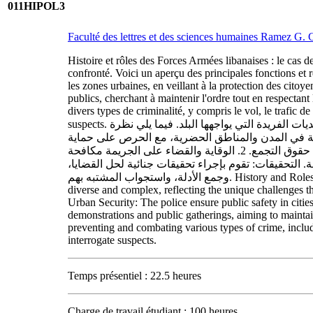
011HIPOL3
Faculté des lettres et des sciences humaines Ramez G
Histoire et rôles des Forces Armées libanaises : le cas de
confronté. Voici un aperçu des principales fonctions et r
les zones urbaines, en veillant à la protection des citoy
publics, cherchant à maintenir l'ordre tout en respectant
divers types de criminalité, y compris le vol, le trafic d
suspects. تاريخ وأدوار القوات المسلحة اللبنانية: حالة الشرطة في لبنان هذه الدورة تتناول دور الشرطة في لبنان، وهو دور متنوع ومعقد يعكس التحديات الفريدة التي يواجهها البلد. فيما يلي نظرة
تضمن الشرطة السلامة العامة في المدن والمناطق الحضرية، مع الحرص على حماية
المواطنين ومنع الجرائم. التحكم في التظاهرات: تلعب دورًا في إدارة التظاهرات والتجمعات العامة، سعيًا للحفاظ على النظام مع احترام حقوق التجمع. 2. الوقاية والقضاء على الجريمة مكافحة
. التحقيقات: تقوم بإجراء تحقيقات جنائية لحل القضايا
وجمع الأدلة، واستجواب المشتبه بهم. History and Roles of the Lebanese Armed Forces: The Case of the Police in Lebanon This course focuses on the role of the police in Lebanon, which is
diverse and complex, reflecting the unique challenges t
Urban Security: The police ensure public safety in citi
demonstrations and public gatherings, aiming to maintai
preventing and combating various types of crime, includi
interrogate suspects.
Temps présentiel : 22.5 heures
Charge de travail étudiant : 100 heures