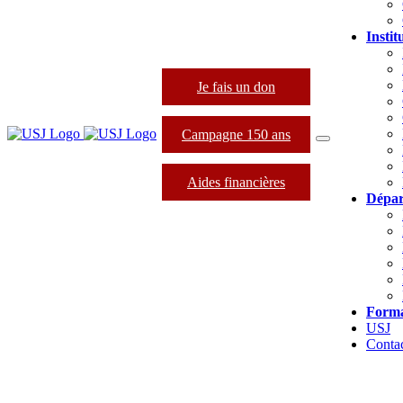
Instit
Je fais un don
Campagne 150 ans
Aides financières
Dépar
Forma
USJ
Conta