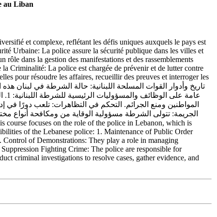
ce au Liban
iversifié et complexe, reflétant les défis uniques auxquels le pays est
rité Urbaine: La police assure la sécurité publique dans les villes et
 un rôle dans la gestion des manifestations et des rassemblements
la Criminalité: La police est chargée de prévenir et de lutter contre
les pour résoudre les affaires, recueillir des preuves et interroger les
عام
الجريمة: تتولى الشرطة مسؤولية الوقاية من ومكافحة أنواع مختل،
ibilities of the Lebanese police: 1. Maintenance of Public Order
es. Control of Demonstrations: They play a role in managing
d Suppression Fighting Crime: The police are responsible for
duct criminal investigations to resolve cases, gather evidence, and