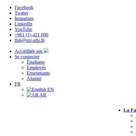
Facebook
Twitter
Instagram
LinkedIn
YouTube
+961 (1) 421 000
flsh@usj.edu.lb
Accréditée par
Se connecter
Étudiants
Employés
Enseignants
Alumni
FR
EN
AR
La Fa