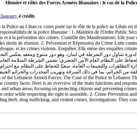
Histoire et rôles des Forces Armées libanaises : le cas de la Poli
. Chagoury
4 crédits
 la Police au Liban ce cours porte sur le rôle de la police au Liban est d
esponsabilités de la police libanaise : 1. Maintien de l'Ordre Public Sécu
ens et à la prévention des crimes. Contrôle des Manifestations: Elle joue
 les droits de réunion. 2. Prévention et Répression du Crime Lutte contre 
e drogue, et les crimes violents. Enquêtes: Elle mène des enquêtes criminel
ة على الوظائف والمسؤوليات الرئيسية للشرطة اللبنانية: 1. الحفاظ على النظام العام الأمن الحضري: 
فة من الجرائم، بما في ذلك السرقة وتهريب المخدرات والجرائم العنيفة
he country faces. Here is an overview of the main functions and respons
es and urban areas, focusing on protecting citizens and preventing crim
n order while respecting the right to assemble. 2. Crime Prevention an
ng theft, drug trafficking, and violent crimes. Investigations: They con