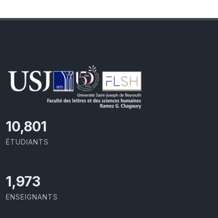
11,727
ÉTUDIANTS
2,142
ENSEIGNANTS