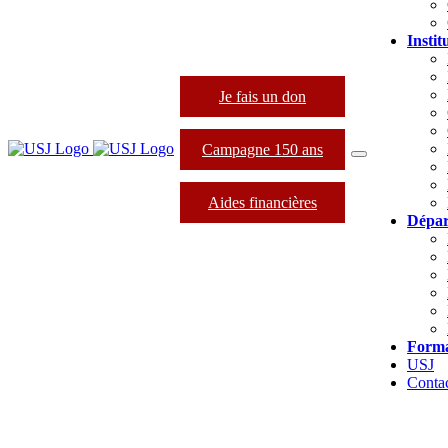
Instit
Je fais un don
Campagne 150 ans
Aides financières
Dépar
Forma
USJ
Conta