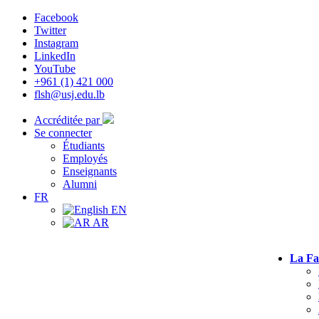
Facebook
Twitter
Instagram
LinkedIn
YouTube
+961 (1) 421 000
flsh@usj.edu.lb
Accréditée par
Se connecter
Étudiants
Employés
Enseignants
Alumni
FR
EN
AR
La Fa