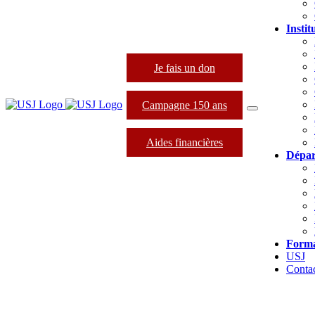
Instit
Je fais un don
Campagne 150 ans
Aides financières
Dépar
Forma
USJ
Conta