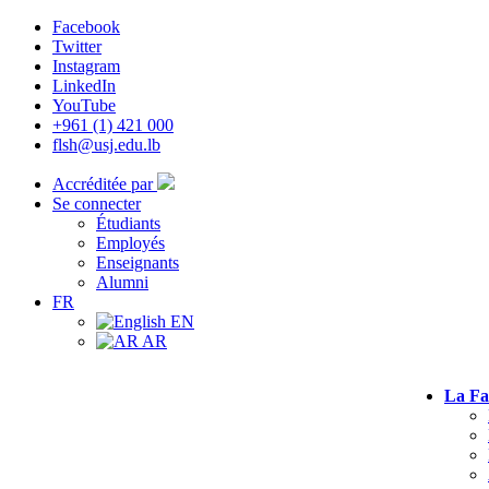
Facebook
Twitter
Instagram
LinkedIn
YouTube
+961 (1) 421 000
flsh@usj.edu.lb
Accréditée par
Se connecter
Étudiants
Employés
Enseignants
Alumni
FR
EN
AR
La Fa