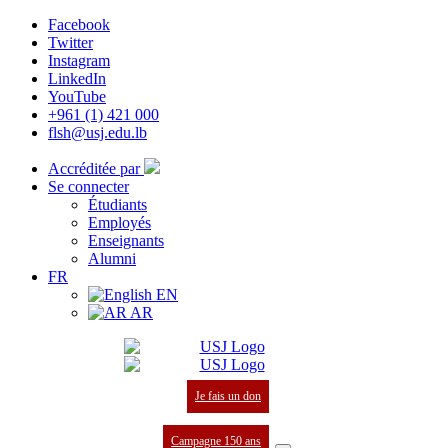
Facebook
Twitter
Instagram
LinkedIn
YouTube
+961 (1) 421 000
flsh@usj.edu.lb
Accréditée par
Se connecter
Étudiants
Employés
Enseignants
Alumni
FR
EN
AR
Je fais un don
Campagne 150 ans