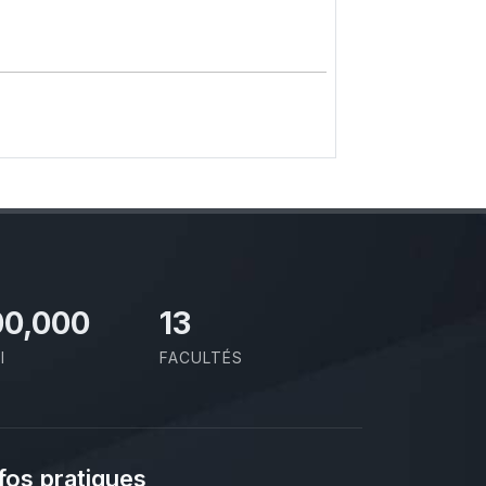
00,000
13
I
FACULTÉS
fos pratiques