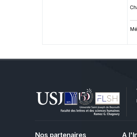
Cha
Mét
Nos partenaires
A l'I