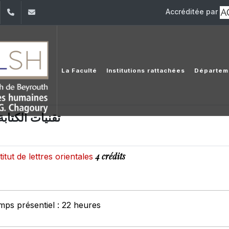
Accréditée par
dIn
YouTube
+961 (1) 421 000
flsh@usj.edu.lb
La Faculté
Institutions rattachées
Départem
تقنيات الكتابة 
4 crédits
titut de lettres orientales
mps présentiel : 22 heures