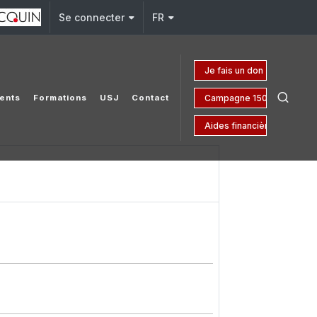
Se connecter
FR
Je fais un don
Campagne 150 ans
ents
Formations
USJ
Contact
Aides financières