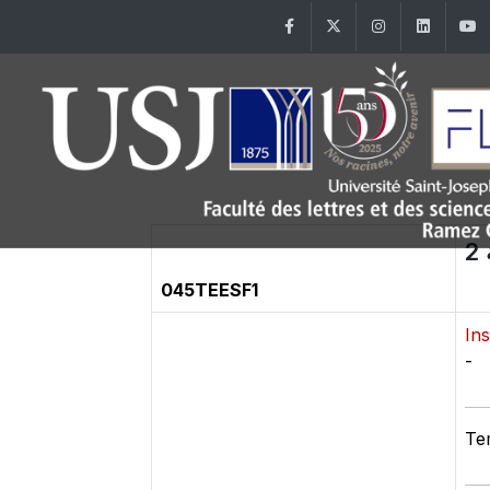
Facebook
Twitter
Instagram
Linke
2
045TEESF1
Ins
-
Te