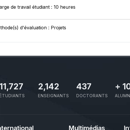
rge de travail étudiant : 10 heures
hode(s) d'évaluation : Projets
11,727
2,142
437
+
1
ÉTUDIANTS
ENSEIGNANTS
DOCTORANTS
ALUMN
nternational
Multimédias
In