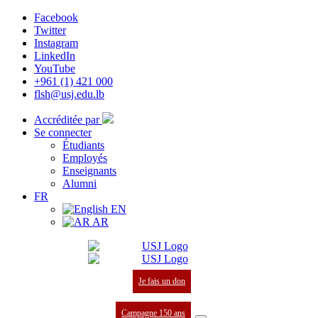
Facebook
Twitter
Instagram
LinkedIn
YouTube
+961 (1) 421 000
flsh@usj.edu.lb
Accréditée par
Se connecter
Étudiants
Employés
Enseignants
Alumni
FR
EN
AR
Je fais un don
Campagne 150 ans