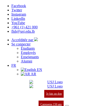
Facebook
Twitter
Instagram
LinkedIn
YouTube
+961 (1) 421 000
flsh@usj.edu.lb
Accréditée par
Se connecter
Étudiants
Employés
Enseignants
Alumni
FR
EN
AR
Je fais un don
Campagne 150 ans