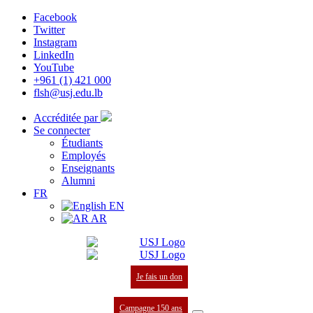
Facebook
Twitter
Instagram
LinkedIn
YouTube
+961 (1) 421 000
flsh@usj.edu.lb
Accréditée par
Se connecter
Étudiants
Employés
Enseignants
Alumni
FR
EN
AR
Je fais un don
Campagne 150 ans