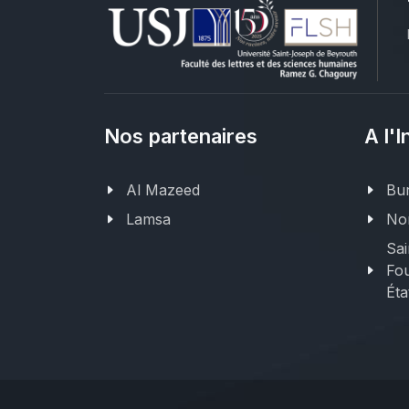
Nos partenaires
A l'I
Al Mazeed
Bur
Lamsa
Nor
Sai
Fou
Éta