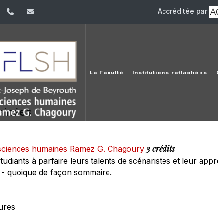
Accréditée par
dIn
YouTube
+961 (1) 421 000
flsh@usj.edu.lb
La Faculté
Institutions rattachées
sinées
3 crédits
es sciences humaines Ramez G. Chagoury
 étudiants à parfaire leurs talents de scénaristes et leur ap
 - quoique de façon sommaire.
eures