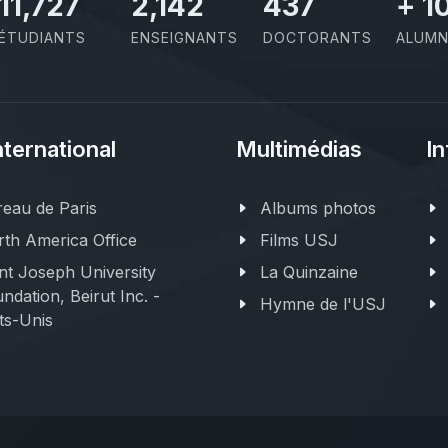
11,727
2,142
437
+
1
ÉTUDIANTS
ENSEIGNANTS
DOCTORANTS
ALUMN
nternational
Multimédias
In
eau de Paris
Albums photos
th America Office
Films USJ
nt Joseph University
La Quinzaine
ndation, Beirut Inc. -
Hymne de l'USJ
ts-Unis