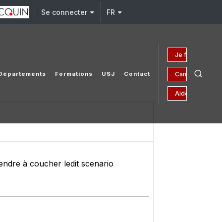
Se connecter
FR
Je fais un don
Campagne 150 
Départements
Formations
USJ
Contact
Aides financièr
prendre à coucher ledit scenario