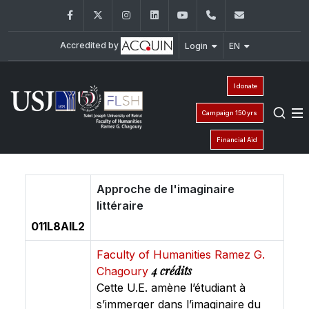
Facebook
Twitter
Instagram
LinkedIn
YouTube
+961 (1) 421 000
flsh@usj.e
Accredited by
Login
EN
I donate
Campaign 150 yrs
Financial Aid
Approche de l'imaginaire
littéraire
011L8AIL2
Faculty of Humanities Ramez G.
4 crédits
Chagoury
Cette U.E. amène l’étudiant à
s’immerger dans l’imaginaire du