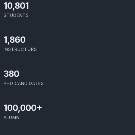
11,727
STUDENTS
2,029
INSTRUCTORS
414
PHD CANDIDATES
100,000
+
ALUMNI