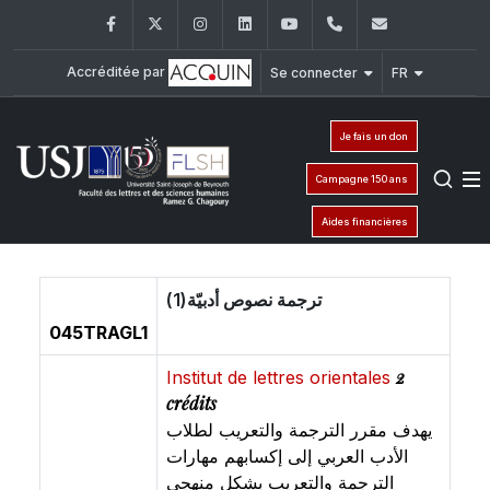
Facebook
Twitter
Instagram
LinkedIn
YouTube
+961 (1) 421 000
flsh@usj.e
Accréditée par
Se connecter
FR
Je fais un don
Campagne 150 ans
Aides financières
ترجمة نصوص أدبيّة(1)
045TRAGL1
2
Institut de lettres orientales
crédits
يهدف مقرر الترجمة والتعريب لطلاب
الأدب العربي إلى إكسابهم مهارات
الترجمة والتعريب بشكل منهجي