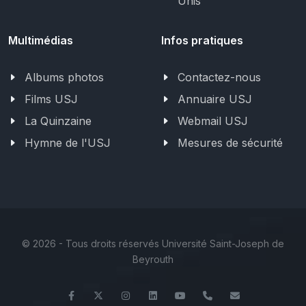
Unis
Multimédias
Infos pratiques
Albums photos
Contactez-nous
Films USJ
Annuaire USJ
La Quinzaine
Webmail USJ
Hymne de l'USJ
Mesures de sécurité
©
2026 - Tous droits réservés Université Saint-Joseph de
Beyrouth
Facebook
Twitter
Instagram
LinkedIn
YouTube
+961 (1) 421 000
flsh@usj.ed