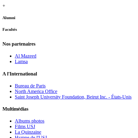
+
Alumni
Facultés
Nos partenaires
Al Mazeed
Lamsa
A l'International
Bureau de Paris
North America Office
Saint Joseph University Foundation, Beirut Inc. - États-Unis
Multimédias
Albums photos
Films USJ
La Quinzaine
Hymne de l'USJ