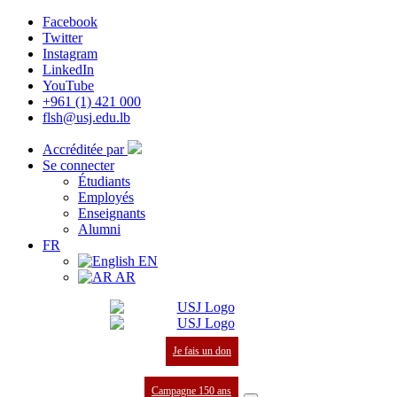
Facebook
Twitter
Instagram
LinkedIn
YouTube
+961 (1) 421 000
flsh@usj.edu.lb
Accréditée par
Se connecter
Étudiants
Employés
Enseignants
Alumni
FR
EN
AR
Je fais un don
Campagne 150 ans