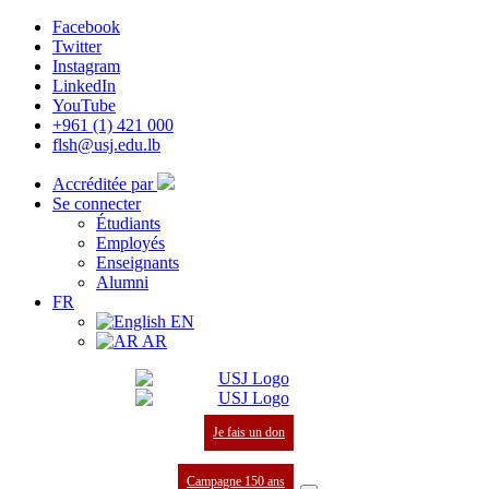
Facebook
Twitter
Instagram
LinkedIn
YouTube
+961 (1) 421 000
flsh@usj.edu.lb
Accréditée par
Se connecter
Étudiants
Employés
Enseignants
Alumni
FR
EN
AR
Je fais un don
Campagne 150 ans