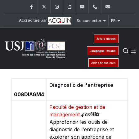
Facebook
Twitter
Instagram
LinkedIn
YouTube
+961 (1) 421 000
flsh@usj.e
Accréditée par
Se connecter
FR
Je fais un don
Campagne 150 ans
Aides financières
Diagnostic de l'entreprise
008DIAGM4
Faculté de gestion et de
4 crédits
management
Approfondir les outils de
diagnostic de l'entreprise et
explorer son approche de