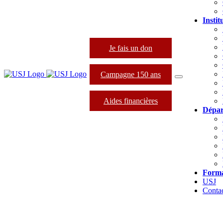
Instit
Je fais un don
Campagne 150 ans
Aides financières
Dépar
Forma
USJ
Conta