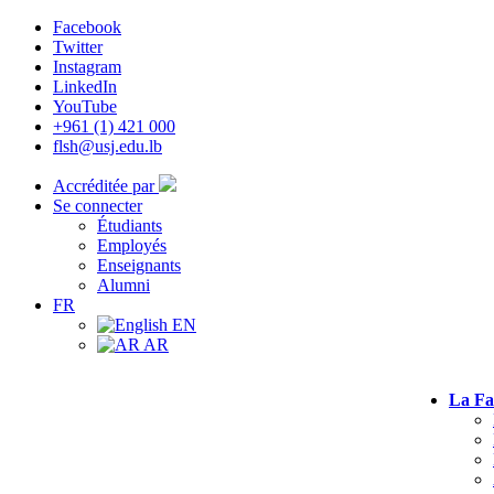
Facebook
Twitter
Instagram
LinkedIn
YouTube
+961 (1) 421 000
flsh@usj.edu.lb
Accréditée par
Se connecter
Étudiants
Employés
Enseignants
Alumni
FR
EN
AR
La Fa