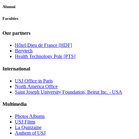
Alumni
Faculties
Our partners
Hôtel-Dieu de France [HDF]
Berytech
Health Technology Pole [PTS]
International
USJ Office in Paris
North America Office
Saint Joseph University Foundation, Beirut Inc. - USA
Multimedia
Photos Albums
USJ Films
La Quinzaine
Anthem of USJ