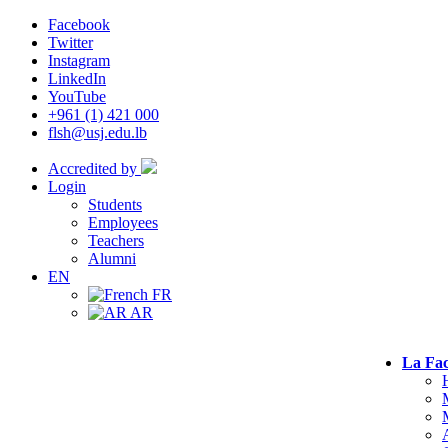
Facebook
Twitter
Instagram
LinkedIn
YouTube
+961 (1) 421 000
flsh@usj.edu.lb
Accredited by
Login
Students
Employees
Teachers
Alumni
EN
FR
AR
La Fac