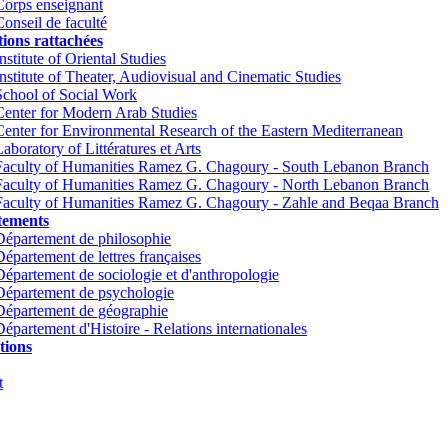
Corps enseignant
Conseil de faculté
tions rattachées
nstitute of Oriental Studies
Institute of Theater, Audiovisual and Cinematic Studies
School of Social Work
Center for Modern Arab Studies
Center for Environmental Research of the Eastern Mediterranean
Laboratory of Littératures et Arts
Faculty of Humanities Ramez G. Chagoury - South Lebanon Branch
Faculty of Humanities Ramez G. Chagoury - North Lebanon Branch
Faculty of Humanities Ramez G. Chagoury - Zahle and Beqaa Branch
tements
Département de philosophie
Département de lettres françaises
Département de sociologie et d'anthropologie
Département de psychologie
Département de géographie
Département d'Histoire - Relations internationales
tions
t