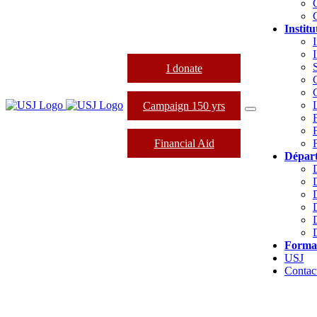
Institu
I
I donate
Campaign 150 yrs
Financial Aid
Dépar
Forma
USJ
Contac