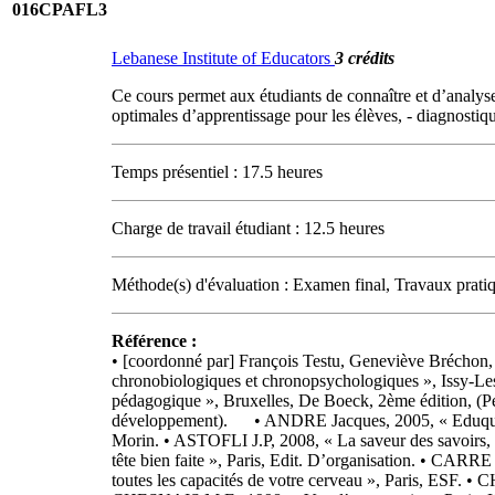
016CPAFL3
Lebanese Institute of Educators
3 crédits
Ce cours permet aux étudiants de connaître et d’analyser
optimales d’apprentissage pour les élèves, - diagnostiqu
Temps présentiel : 17.5 heures
Charge de travail étudiant : 12.5 heures
Méthode(s) d'évaluation : Examen final, Travaux prati
Référence :
• [coordonné par] François Testu, Geneviève Bréchon, René Clarisse, Roger Fontaine, Nadine Le Floc’h, [préface d’Alain Reinberg], 2008, « Rythmes de vie et rythmes scolaires : aspects chronobiologiques et chronopsychologiques », Issy-Les-Moulineaux : Elsevier-Masson, XII. • Alain Baudrit, 2007, « L’Apprentissage coopératif : origines et évolutions d’une méthode pédagogique », Bruxelles, De Boeck, 2ème édition, (Pédagogies en développement). • Alain Baudrit, 2007, « Relations d’aide entre élèves à l’école », Bruxelles, De Boeck, (Pédagogies en développement). • ANDRE Jacques, 2005, « Eduquer à la motivation », Paris, L’Harmattan. • ARCHAMBAULT Jean, 2004, «Vers une gestion éducative de la classe », Montréal, Gaetan Morin. • ASTOFLI J.P, 2008, « La saveur des savoirs, Disciplines et plaisir d’apprendre», ESF. • BANDURA Albert, 2007, « Auto-efficacité », Bruxelles, De Boeck. • BUZAN T., 1984, « Une tête bien faite », Paris, Edit. D’organisation. • CARRE Philippe, 2005, « L’Apprenance : vers un nouveau rapport au savoir », Paris, Dunod. • CHALVIN D. Et RUBAUD C., 1990, « Utilisez toutes les capacités de votre cerveau », Paris, ESF. • CHALVIN D., 1995, « Utilisez tout son cerveau », Paris, ESF. • CHALVIN M. J., 1998, « Deux cerveaux pour la classe », Paris, Nathan. • CHESNAIS M.F., 1998, « Vers l’autonomie », Paris, Hachette. • COVINGTON M., 2000, « Vaincre l’échec scolaire », Paris, Editeur De Boeck, Collection Animer sa classe. • CRAHAY M., 1996, « Peut-on lutter contre l’échec scolaire ? », Bruxelles, De Boeck. • DARCOS Xavier, 2003, « Deux voix pour une école », Paris, Desclée De Brouwer. • DE PERETTI (A.) et MULLER (F.), 2008, « Mille et une propositions pédagogiques pour animer son cours et innover en classe », Paris, ESF, 208 p. • DELANNOY Cécile, 2005, « La Motivation », Paris, Hachette, éducation. • DUPRIEZ V., 2005, « La rénovation de l’école primaire », Université De Boeck. • Estelle Mathey & Florence Mérillou, 2009, « Travailler et faire travailler en équipe », Paris, Eyrolles : Ed. d’Organisation, VIII, (Master class. La boîte à outils des enseignants). • Etienne Bourgeois, Gaëtane Chapelle, 2006, « Apprendre et faire apprendre », Paris, PUF. • FOTINOS, 2006, « Le climat des écoles primaires », Paris, MGEN. • Gaëtan Gabriel, préface d’Olivier Devillars, 2008, « Coaching scolaire : augmenter le potentiel des élèves en difficulté », Bruxelles, De Boeck, (Comprendre. Scolarité). • Gérard Sensevy et Alain Mercier (sous la direction de), 2007, « Agir ensemble : l’action didactique conjointe du professeur et des élèves », Rennes : Presses universitaires de Rennes, (Paideïa). • HOUSSAYE J., 1995, « Autorité ou éducation », Paris ESF. • HOUSSAYE J., 1996, « Le triangle pédagogique ». • IMBERT F., 1994, « Médiations, institutions et loi dans la classe », Paris, ESF éditeur. • IMBERT F., 1996, « L’image ou la parole », Paris, l’Harmattan. • IMBERT F., 1998, « Vivre ensemble, un enjeu