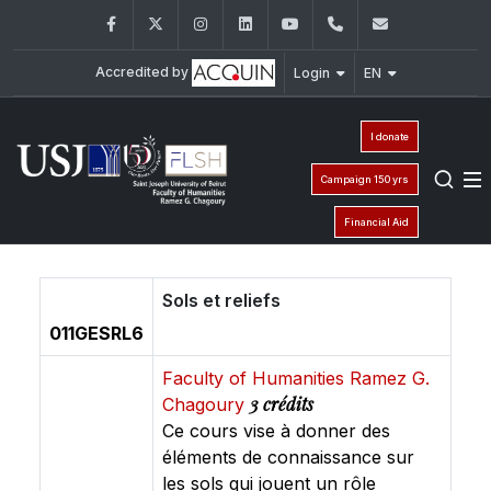
Facebook
Twitter
Instagram
LinkedIn
YouTube
+961 (1) 421 000
flsh@usj.e
Accredited by
Login
EN
I donate
Campaign 150 yrs
Financial Aid
Sols et reliefs
011GESRL6
Faculty of Humanities Ramez G.
3 crédits
Chagoury
Ce cours vise à donner des
éléments de connaissance sur
les sols qui jouent un rôle