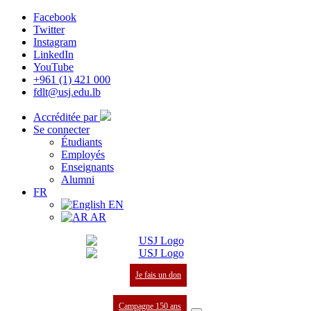
Facebook
Twitter
Instagram
LinkedIn
YouTube
+961 (1) 421 000
fdlt@usj.edu.lb
Accréditée par
Se connecter
Étudiants
Employés
Enseignants
Alumni
FR
EN
AR
Je fais un don
Campagne 150 ans