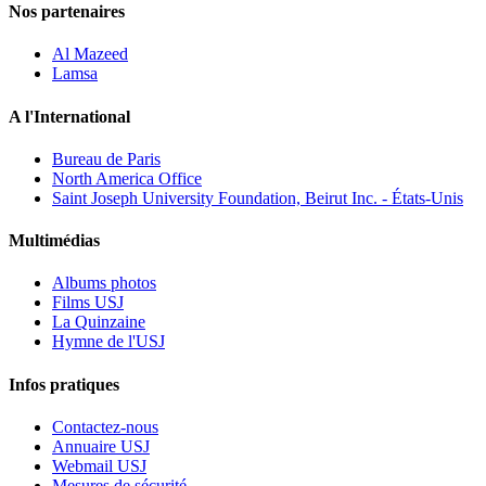
Nos partenaires
Al Mazeed
Lamsa
A l'International
Bureau de Paris
North America Office
Saint Joseph University Foundation, Beirut Inc. - États-Unis
Multimédias
Albums photos
Films USJ
La Quinzaine
Hymne de l'USJ
Infos pratiques
Contactez-nous
Annuaire USJ
Webmail USJ
Mesures de sécurité