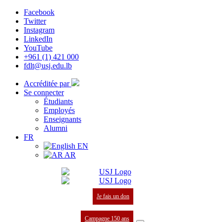
Facebook
Twitter
Instagram
LinkedIn
YouTube
+961 (1) 421 000
fdlt@usj.edu.lb
Accréditée par
Se connecter
Étudiants
Employés
Enseignants
Alumni
FR
EN
AR
Je fais un don
Campagne 150 ans