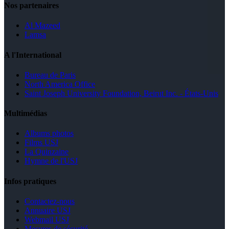
Nos partenaires
Al Mazeed
Lamsa
A l'International
Bureau de Paris
North America Office
Saint Joseph University Foundation, Beirut Inc. - États-Unis
Multimédias
Albums photos
Films USJ
La Quinzaine
Hymne de l'USJ
Infos pratiques
Contactez-nous
Annuaire USJ
Webmail USJ
Mesures de sécurité