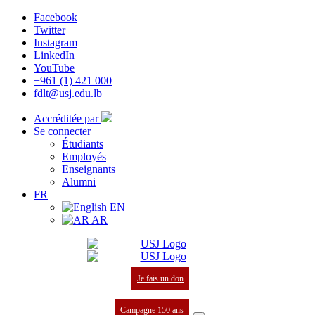
Facebook
Twitter
Instagram
LinkedIn
YouTube
+961 (1) 421 000
fdlt@usj.edu.lb
Accréditée par
Se connecter
Étudiants
Employés
Enseignants
Alumni
FR
EN
AR
Je fais un don
Campagne 150 ans