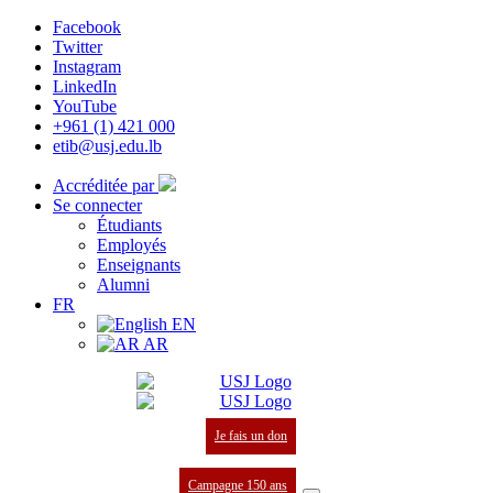
Facebook
Twitter
Instagram
LinkedIn
YouTube
+961 (1) 421 000
etib@usj.edu.lb
Accréditée par
Se connecter
Étudiants
Employés
Enseignants
Alumni
FR
EN
AR
Je fais un don
Campagne 150 ans