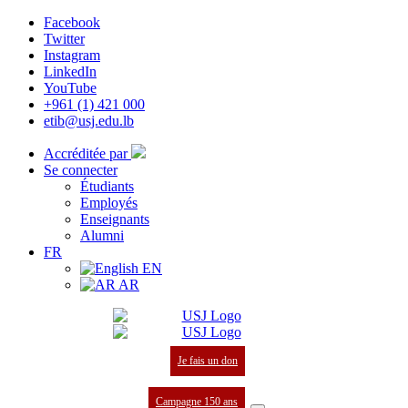
Facebook
Twitter
Instagram
LinkedIn
YouTube
+961 (1) 421 000
etib@usj.edu.lb
Accréditée par
Se connecter
Étudiants
Employés
Enseignants
Alumni
FR
EN
AR
Je fais un don
Campagne 150 ans