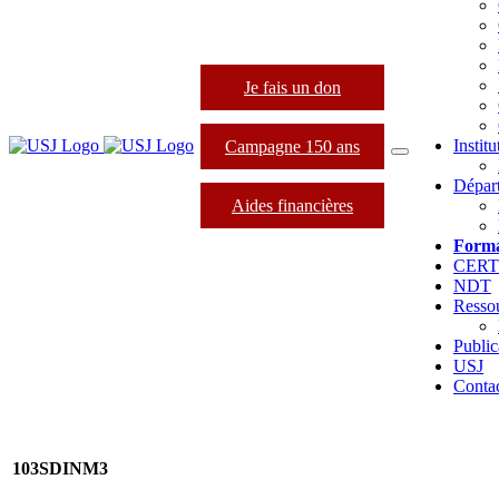
Je fais un don
Instit
Campagne 150 ans
Dépar
Aides financières
Forma
CER
NDT
Resso
Public
USJ
Conta
103SDINM3