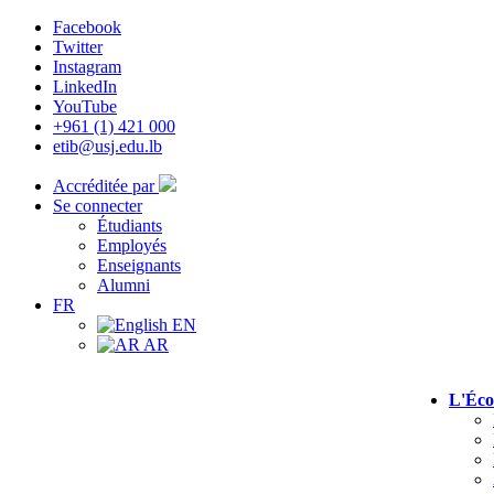
Facebook
Twitter
Instagram
LinkedIn
YouTube
+961 (1) 421 000
etib@usj.edu.lb
Accréditée par
Se connecter
Étudiants
Employés
Enseignants
Alumni
FR
EN
AR
L'Éco